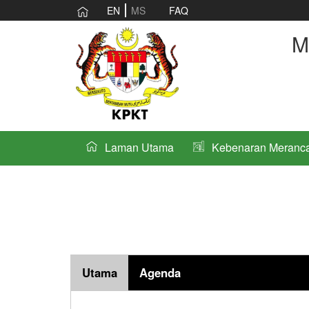
EN
MS
FAQ
M
Laman Utama
Kebenaran Meranc
Utama
Agenda