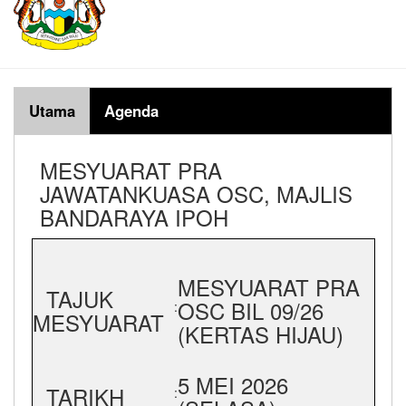
Utama
Agenda
MESYUARAT PRA
JAWATANKUASA OSC, MAJLIS
BANDARAYA IPOH
MESYUARAT PRA
TAJUK
OSC BIL 09/26
:
MESYUARAT
(KERTAS HIJAU)
5 MEI 2026
TARIKH
: