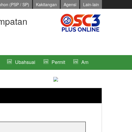
hon (PSP / SP)
Kakitangan
Agensi
Lain-lain
mpatan
Ubahsuai
Permit
Am