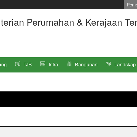
Pemo
terian Perumahan & Kerajaan Te
ang
TJB
Infra
Bangunan
Landskap