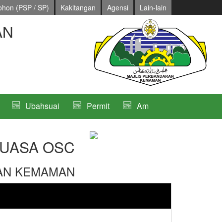
hon (PSP / SP)
Kakitangan
Agensi
Lain-lain
AN
Ubahsuai
Permit
Am
UASA OSC
AN KEMAMAN