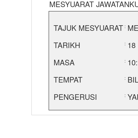
MESYUARAT JAWATANKU
TAJUK MESYUARAT
ME
:
TARIKH
18
:
MASA
10
:
TEMPAT
BI
:
PENGERUSI
YA
: