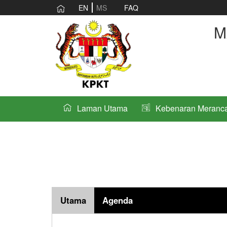
EN
MS
FAQ
M
Laman Utama
Kebenaran Meranc
Utama
Agenda