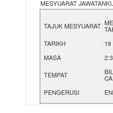
MESYUARAT JAWATANKU
ME
TAJUK MESYUARAT
:
TA
TARIKH
19
:
MASA
2:
:
BI
TEMPAT
:
CA
PENGERUSI
EN
: