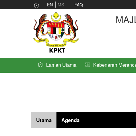
EN
MS
FAQ
MAJ
Laman Utama
Kebenaran Meranc
Utama
Agenda