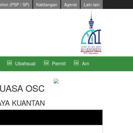
hon (PSP / SP)
Kakitangan
Agensi
Lain-lain
Ubahsuai
Permit
Am
UASA OSC
AYA KUANTAN