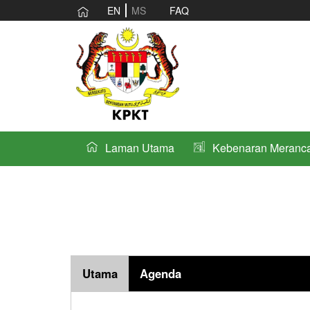
EN
MS
FAQ
Laman Utama
Kebenaran Meranc
Utama
Agenda