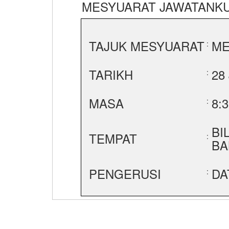
MESYUARAT JAWATANKU
TAJUK MESYUARAT
ME
:
TARIKH
28
:
MASA
8:
:
BI
TEMPAT
:
BA
PENGERUSI
DA
: