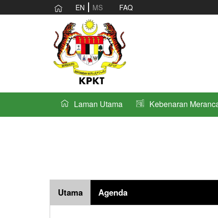
EN
MS
FAQ
Laman Utama
Kebenaran Meranc
Utama
Agenda