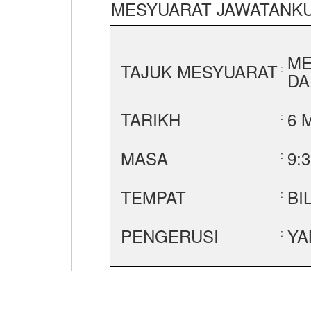
MESYUARAT JAWATANKU
ME
TAJUK MESYUARAT
:
DA
TARIKH
6 
:
MASA
9:
:
TEMPAT
BI
:
PENGERUSI
YA
: