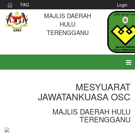
FAQ
Login
MAJLIS DAERAH
HULU
TERENGGANU
Tog
nav
MESYUARAT
JAWATANKUASA OSC
MAJLIS DAERAH HULU
TERENGGANU