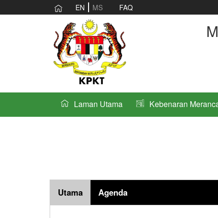
EN
MS
FAQ
M
Laman Utama
Kebenaran Meranc
Utama
Agenda