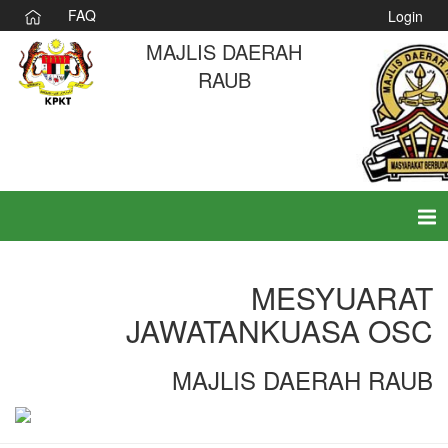
FAQ
Login
MAJLIS DAERAH
RAUB
Tog
nav
MESYUARAT
JAWATANKUASA OSC
MAJLIS DAERAH RAUB